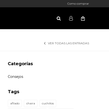
Como comprar
VER TODAS LAS ENTRADAS
Categorías
Consejos
Tags
afilado
chaira
cuchillos