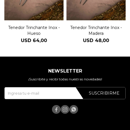
Tenedor Trinchante Inox -
Tenedor Trinchante Inox -
Hueso
Madera
USD
64,00
USD
48,00
NEWSLETTER
¡Suscribite y recibí todas nuestras novedades!
SUSCRIBIRME


