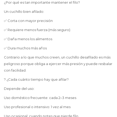
¿Por qué es tan importante mantener el filo?
Un cuchillo bien afilado:
✅ Corta con mayor precisión
✅ Requiere menos fuerza (más seguro)
✅ Daña menos los alimentos
✅ Dura muchos más años
Contrario a lo que muchos creen, un cuchillo desafilado es más
peligroso porque obliga a ejercer más presión y puede resbalar
con facilidad.
? ¿Cada cuánto tiempo hay que afilar?
Depende del uso:
Uso doméstico frecuente: cada 2–3 meses
Uso profesional o intensivo: 1 vez al mes
Uso ocasional: cuando notes que pierde filo