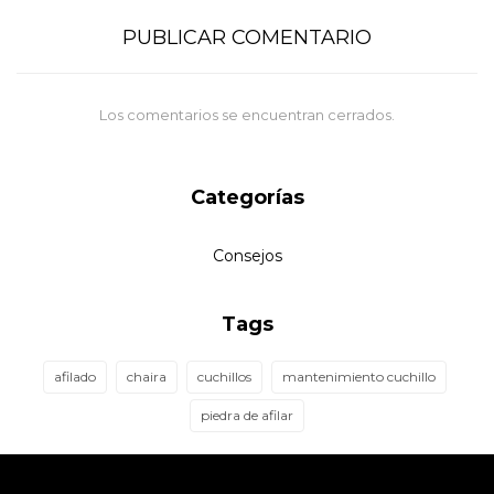
PUBLICAR COMENTARIO
Los comentarios se encuentran cerrados.
Categorías
Consejos
Tags
afilado
chaira
cuchillos
mantenimiento cuchillo
piedra de afilar