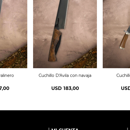
valinero
Cuchillo D'Avila con navaja
Cuchill
7,00
USD
183,00
US