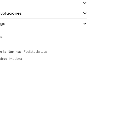
voluciones
ago
as
e la lámina
Fosfatado Liso
cabo
Madera