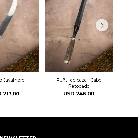
o Javalinero
Puñal de caza - Cabo
Retobado
D
217,00
USD
246,00