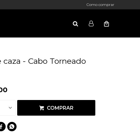
Como comprar
 caza - Cabo Torneado
00
COMPRAR

