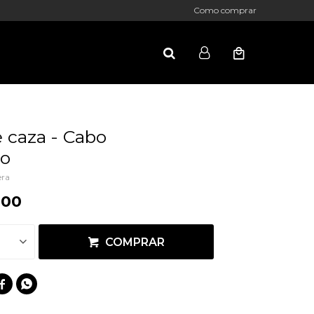
Como comprar
 caza - Cabo
o
ra
,00
COMPRAR

