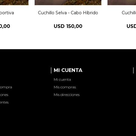
portiva
Cuchillo Selva - Cabo Híbrido
Cuchill
0,00
USD
150,00
US
MI CUENTA
Mi cuenta
 compra
Mis compras
iones
Mis direcciones
entes