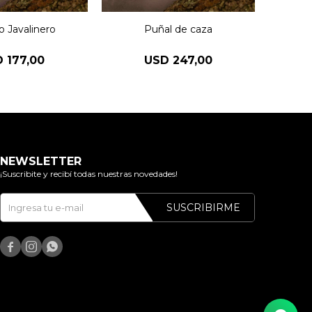
o Javalinero
Puñal de caza
Puñ
T
D
177,00
USD
247,00
NEWSLETTER
¡Suscribite y recibí todas nuestras novedades!
SUSCRIBIRME


