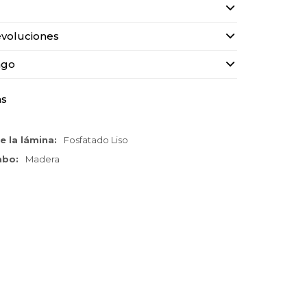
voluciones
ago
as
e la lámina
Fosfatado Liso
cabo
Madera