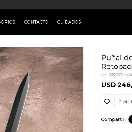
SORIOS
CONTACTO
CUIDADOS
Puñal de
Retobad
030707 Made
USD
246
1