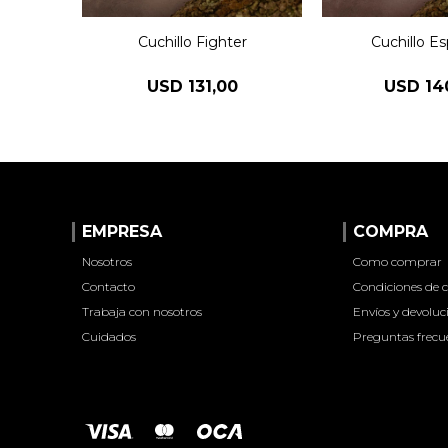
Cuchillo Fighter
Cuchillo Es
USD
131,00
USD
14
EMPRESA
COMPRA
Nosotros
Como comprar
Contacto
Condiciones de
Trabaja con nosotros
Envíos y devoluc
Cuidados
Preguntas frecu