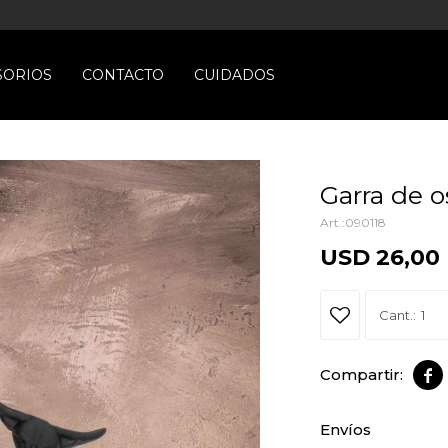
SORIOS
CONTACTO
CUIDADOS
Garra de o
090118
USD
26,00
1

Envíos