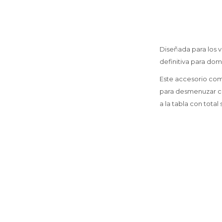
Diseñada para los v
definitiva para domi
Este accesorio comb
para desmenuzar car
a la tabla con total