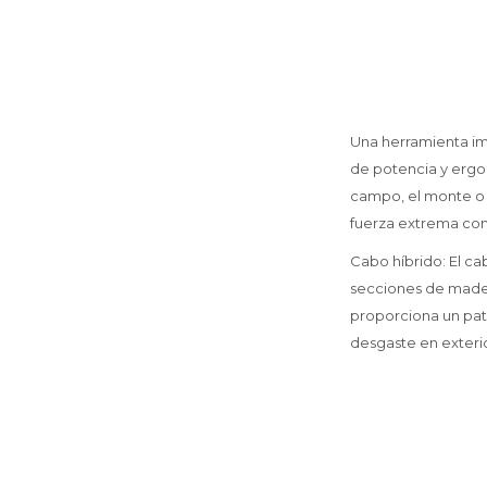
Una herramienta im
de potencia y ergo
campo, el monte o l
fuerza extrema con
Cabo híbrido: El c
secciones de madera
proporciona un patr
desgaste en exteri