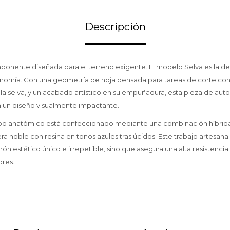
Descripción
ponente diseñada para el terreno exigente. El modelo Selva es la de
nomía. Con una geometría de hoja pensada para tareas de corte con
a selva, y un acabado artístico en su empuñadura, esta pieza de autor
 un diseño visualmente impactante.
abo anatómico está confeccionado mediante una combinación híbrida
 noble con resina en tonos azules traslúcidos. Este trabajo artesanal
ón estético único e irrepetible, sino que asegura una alta resistencia
ores.