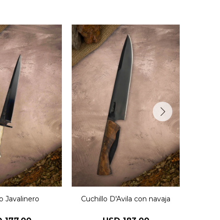
o Javalinero
Cuchillo D'Avila con navaja
Cu