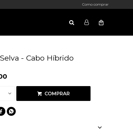
Como comprar
 Selva - Cabo Híbrido
00
COMPRAR

