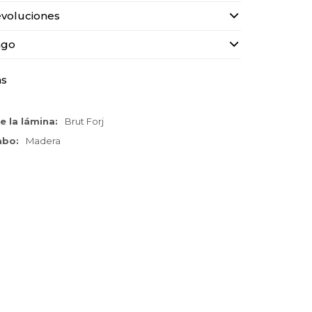
voluciones
ago
as
e la lámina
Brut Forj
cabo
Madera