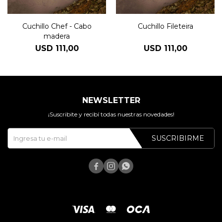
Cuchillo Chef - Cabo
Cuchillo Fileteira
madera
USD
111,00
USD
111,00
NEWSLETTER
¡Suscribite y recibí todas nuestras novedades!
SUSCRIBIRME


