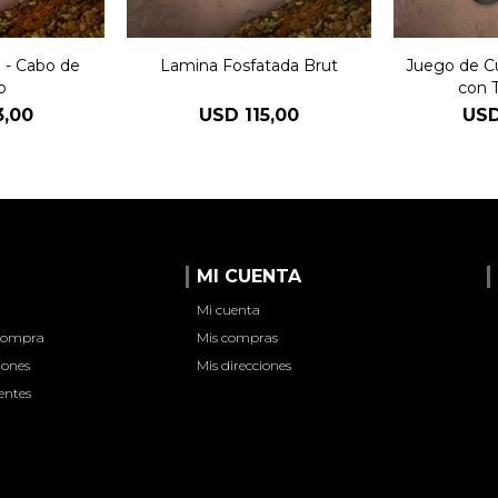
a - Cabo de
Lamina Fosfatada Brut
Juego de C
o
con 
3,00
USD
115,00
US
MI CUENTA
Mi cuenta
 compra
Mis compras
iones
Mis direcciones
entes