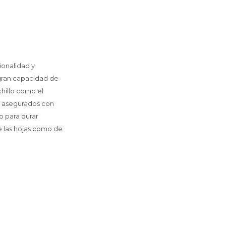
ionalidad y
 gran capacidad de
chillo como el
, asegurados con
o para durar
de las hojas como de