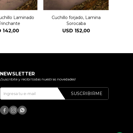
uchillo Laminado
Cuchillo forjado, Lamina
Cuc
Trinchante
Sorocaba
D
142,00
USD
152,00
NEWSLETTER
¡Suscribite y recibí todas nuestras novedades!
SUSCRIBIRME


