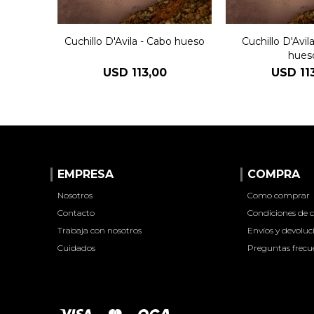
Cuchillo D'Avila - Cabo hueso
Cuchillo D'Avil
hues
USD
113,00
USD
11
EMPRESA
COMPRA
Nosotros
Como comprar
Contacto
Condiciones de
Trabaja con nosotros
Envíos y devoluc
Cuidados
Preguntas frecu