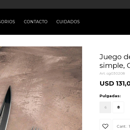
SORIOS
CONTACTO
CUIDADOS
Juego de
simple, 
cg030208
USD
131,
Pulgadas:
6
8
1