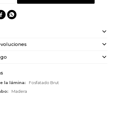


voluciones
ago
as
e la lámina
Fosfatado Brut
cabo
Madera