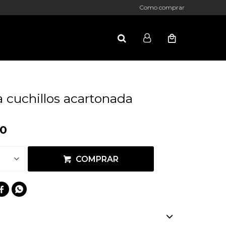
Como comprar
a cuchillos acartonada
00
COMPRAR

