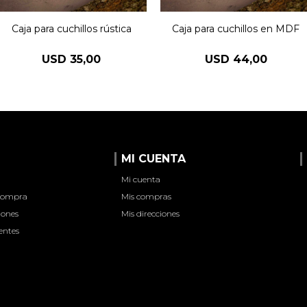
Caja para cuchillos rústica
Caja para cuchillos en MDF
USD
35,00
USD
44,00
MI CUENTA
Mi cuenta
 compra
Mis compras
iones
Mis direcciones
entes