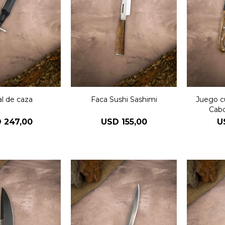
l de caza
Faca Sushi Sashimi
Juego cu
Cab
D
247,00
USD
155,00
U