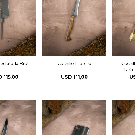
osfatada Brut
Cuchillo Fileteira
Cuchil
Reto
D
115,00
USD
111,00
U