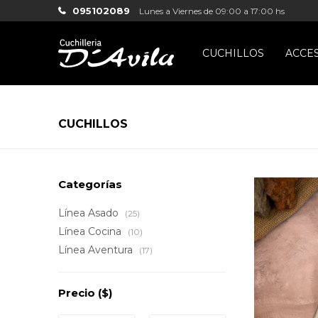
095102089
Lunes a Viernes de 09:00 a 17:00 hs
CUCHILLOS
ACCE
CUCHILLOS
Categorías
Línea Asado
(25)
Línea Cocina
(10)
Línea Aventura
(17)
Precio
($)