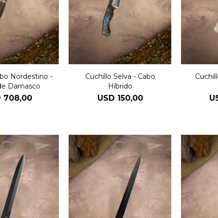
abo Nordestino -
Cuchillo Selva - Cabo
Cuchill
de Damasco
Híbrido
D
708,00
USD
150,00
U