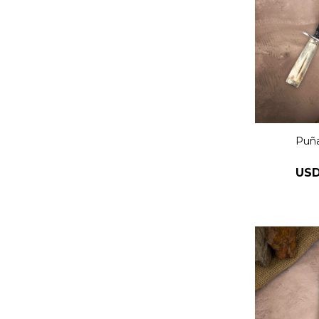
Puña
US