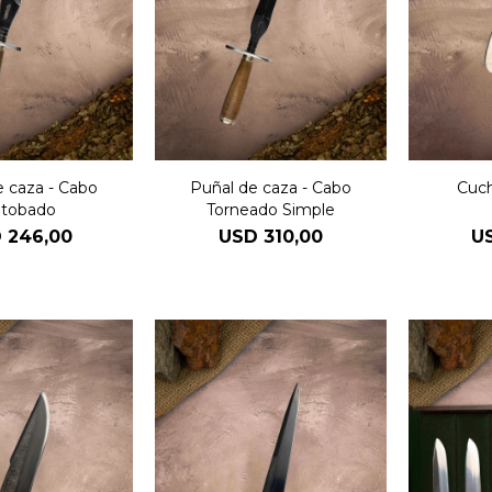
e caza - Cabo
Puñal de caza - Cabo
Cuch
tobado
Torneado Simple
D
246,00
USD
310,00
U