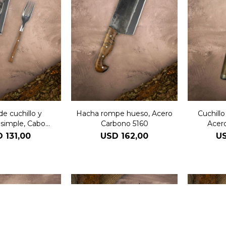
e cuchillo y
Hacha rompe hueso, Acero
Cuchill
 simple, Cabo
Carbono 5160
Acer
'Avila
D
131,00
USD
162,00
U