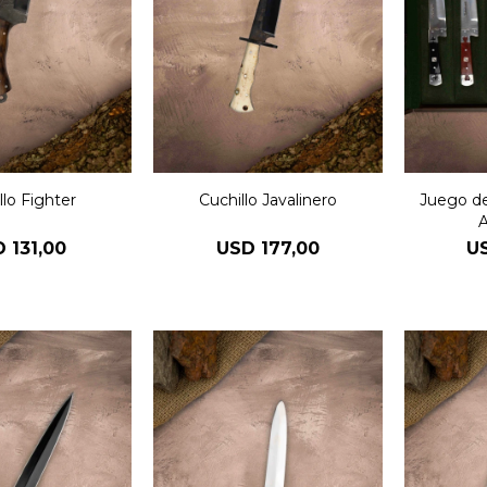
llo Fighter
Cuchillo Javalinero
Juego de
A
D
131,00
USD
177,00
U