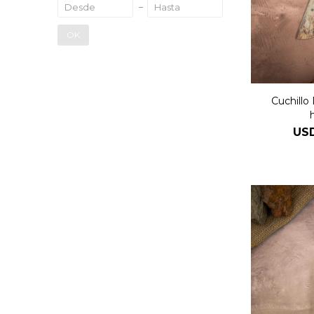
OK
Cuchillo 
US