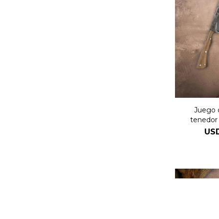
Juego d
tenedor
D
US