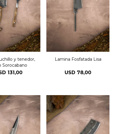
chillo y tenedor,
Lamina Fosfatada Lisa
o Sorocabano
SD
131,00
USD
78,00