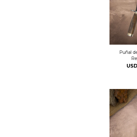
Puñal d
Re
US