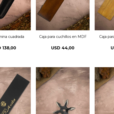
amina cuadrada
Caja para cuchillos en MDF
Caja par
D
138,00
USD
44,00
U