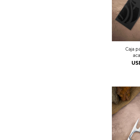
Caja pa
aca
US