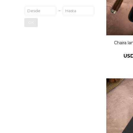
OK
Chaira l
US