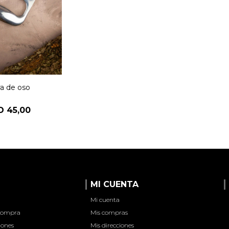
ra de oso
D
45,00
MI CUENTA
Mi cuenta
 compra
Mis compras
iones
Mis direcciones