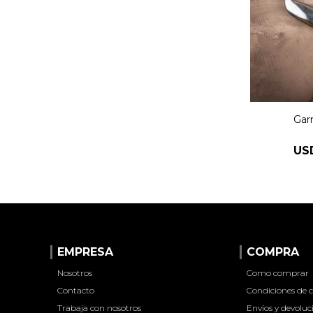
Gar
US
EMPRESA
COMPRA
Nosotros
Como comprar
Contacto
Condiciones de
Trabaja con nosotros
Envíos y devoluc