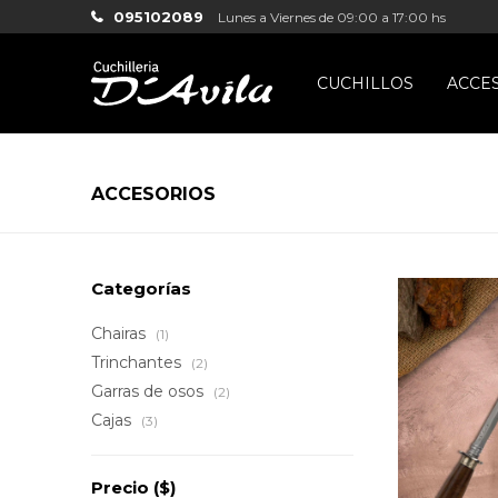
095102089
Lunes a Viernes de 09:00 a 17:00 hs
CUCHILLOS
ACCE
ACCESORIOS
Categorías
Chairas
(1)
Trinchantes
(2)
Garras de osos
(2)
Cajas
(3)
Precio
($)